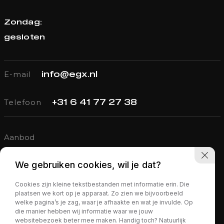
Zondag:
gesloten
E-mail
info@egx.nl
Telefoon
+31 6 41 77 27 38
Aanbod
Verkocht
We gebruiken cookies, wil je dat?
Diensten
Cookies zijn kleine tekstbestanden met informatie erin. Die
Over ons
plaatsen we kort op je apparaat. Zo zien we bijvoorbeeld
welke pagina’s je zag, waar je afhaakte en wat je invulde. Op
Contact
die manier hebben wij informatie waar we jouw
websitebezoek beter mee maken. Handig toch? Natuurlijk